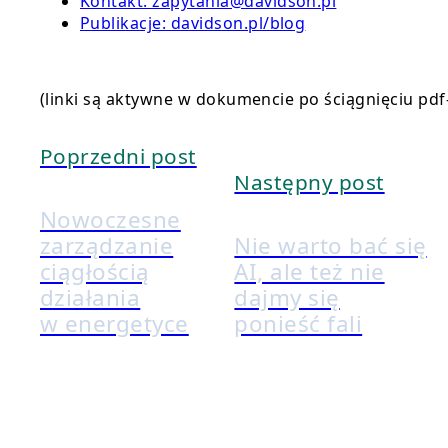
Kontakt: zapytania@davidson.pl
Publikacje: davidson.pl/blog
(linki są aktywne w dokumencie po ściągnięciu pdf
Poprzedni post
Następny post
Nowoczesne
zarządzanie
Nie warto bać się
ciągłością
AI, ale też nie
działania
dajmy się
w energetyce
ponieść fali