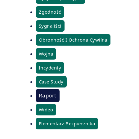
Zgodność
Sygnaliści
Obronność I Ochrona Cywilna
Wojna
Incydenty
Case Study
Raport
Wideo
Elementarz Bezpiecznika