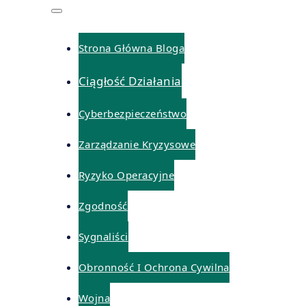
Strona Główna Bloga
Ciągłość Działania
Cyberbezpieczeństwo
Zarządzanie Kryzysowe
Ryzyko Operacyjne
Zgodność
Sygnaliści
Obronność I Ochrona Cywilna
Wojna