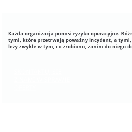
Każda organizacja ponosi ryzyko operacyjne. Róż
tymi, które przetrwają poważny incydent, a tymi, 
leży zwykle w tym, co zrobiono, zanim do niego d
SKONTAKTUJ SIĘ
Z NAMI W SPRAWIE
OFERTY