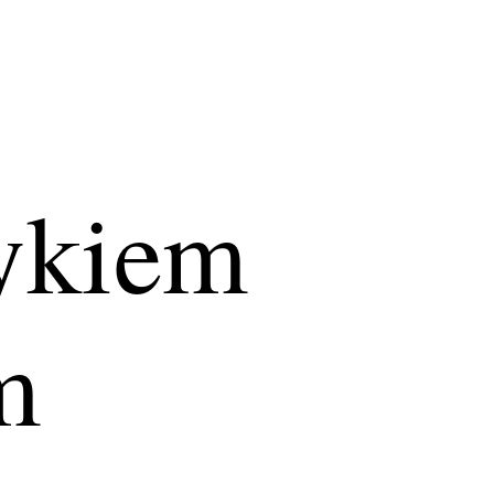
zykiem
m