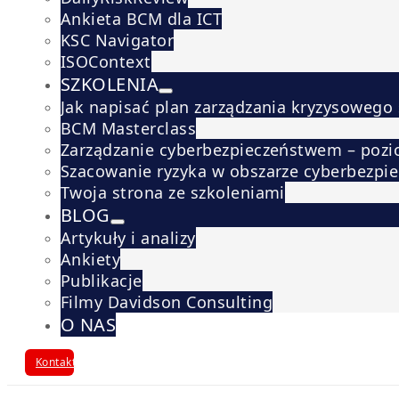
Ankieta BCM dla ICT
KSC Navigator
ISOContext
SZKOLENIA
Jak napisać plan zarządzania kryzysowego
BCM Masterclass
Zarządzanie cyberbezpieczeństwem – pozi
Szacowanie ryzyka w obszarze cyberbezpi
Twoja strona ze szkoleniami
BLOG
Artykuły i analizy
Ankiety
Publikacje
Filmy Davidson Consulting
O NAS
Kontakt