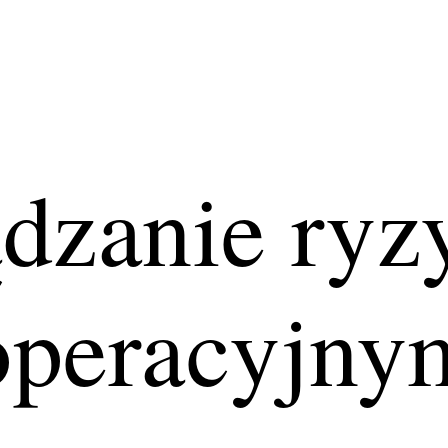
dzanie ry
operacyjny