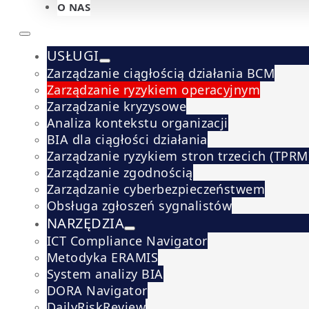
O NAS
USŁUGI
Zarządzanie ciągłością działania BCM
Zarządzanie ryzykiem operacyjnym
Zarządzanie kryzysowe
Analiza kontekstu organizacji
BIA dla ciągłości działania
Zarządzanie ryzykiem stron trzecich (TPRM
Zarządzanie zgodnością
Zarządzanie cyberbezpieczeństwem
Obsługa zgłoszeń sygnalistów
NARZĘDZIA
ICT Compliance Navigator
Metodyka ERAMIS
System analizy BIA
DORA Navigator
DailyRiskReview