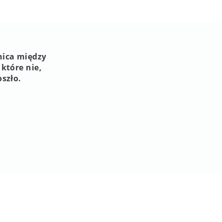
nica między
które nie,
oszło.