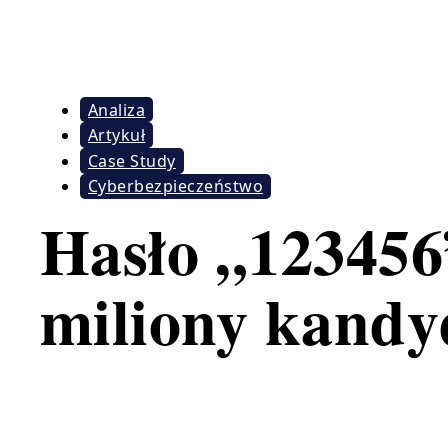
Analiza
Artykuł
Case Study
Cyberbezpieczeństwo
Hasło „123456
miliony kand