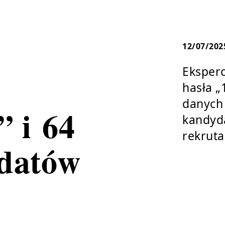
12/07/202
Eksperc
hasła „
danych
” i 64
kandyd
rekrut
ydatów