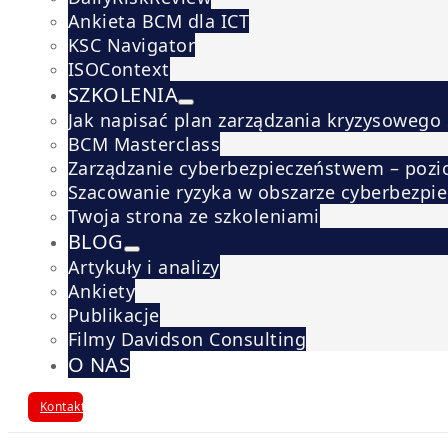
Ankieta BCM dla ICT
KSC Navigator
ISOContext
SZKOLENIA
Jak napisać plan zarządzania kryzysowego
BCM Masterclass
Zarządzanie cyberbezpieczeństwem – pozi
Szacowanie ryzyka w obszarze cyberbezpi
Twoja strona ze szkoleniami
BLOG
Artykuły i analizy
Ankiety
Publikacje
Filmy Davidson Consulting
O NAS
Kontakt