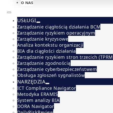
O NAS
USŁUGI
Zarządzanie ciągłością działania BCM
Zarządzanie ryzykiem operacyjnym
Zarządzanie kryzysowe
Analiza kontekstu organizacji
BIA dla ciągłości działania
Zarządzanie ryzykiem stron trzecich (TPRM
Zarządzanie zgodnością
Zarządzanie cyberbezpieczeństwem
Obsługa zgłoszeń sygnalistów
NARZĘDZIA
ICT Compliance Navigator
Metodyka ERAMIS
System analizy BIA
DORA Navigator
DailyRiskReview