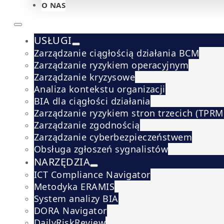
O NAS
USŁUGI
Zarządzanie ciągłością działania BCM
Zarządzanie ryzykiem operacyjnym
Zarządzanie kryzysowe
Analiza kontekstu organizacji
BIA dla ciągłości działania
Zarządzanie ryzykiem stron trzecich (TPRM
Zarządzanie zgodnością
Zarządzanie cyberbezpieczeństwem
Obsługa zgłoszeń sygnalistów
NARZĘDZIA
ICT Compliance Navigator
Metodyka ERAMIS
System analizy BIA
DORA Navigator
DailyRiskReview