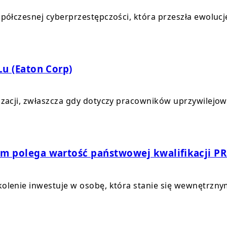
półczesnej cyberprzestępczości, która przeszła ewolucj
Lu (Eaton Corp)
izacji, zwłaszcza gdy dotyczy pracowników uprzywilejow
ym polega wartość państwowej kwalifikacji P
kolenie inwestuje w osobę, która stanie się wewnętrzny