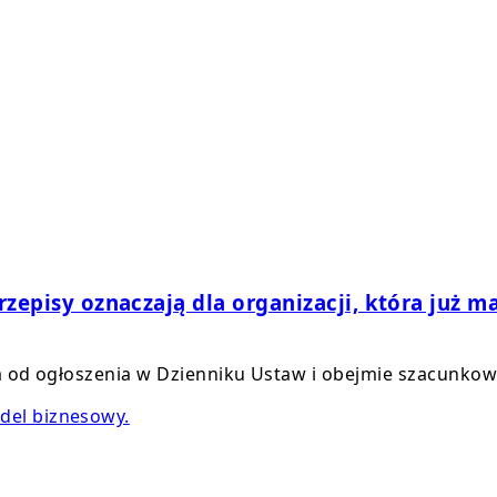
zepisy oznaczają dla organizacji, która już ma
a od ogłoszenia w Dzienniku Ustaw i obejmie szacunkowo