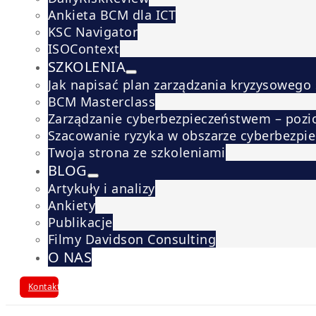
Ankieta BCM dla ICT
KSC Navigator
ISOContext
SZKOLENIA
Jak napisać plan zarządzania kryzysowego
BCM Masterclass
Zarządzanie cyberbezpieczeństwem – pozi
Szacowanie ryzyka w obszarze cyberbezpi
Twoja strona ze szkoleniami
BLOG
Artykuły i analizy
Ankiety
Publikacje
Filmy Davidson Consulting
O NAS
Kontakt