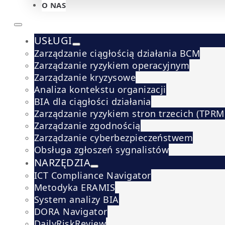
O NAS
USŁUGI
Zarządzanie ciągłością działania BCM
Zarządzanie ryzykiem operacyjnym
Zarządzanie kryzysowe
Analiza kontekstu organizacji
BIA dla ciągłości działania
Zarządzanie ryzykiem stron trzecich (TPRM
Zarządzanie zgodnością
Zarządzanie cyberbezpieczeństwem
Obsługa zgłoszeń sygnalistów
NARZĘDZIA
ICT Compliance Navigator
Metodyka ERAMIS
System analizy BIA
DORA Navigator
DailyRiskReview