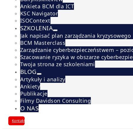
Ankieta BCM dla ICT
KSC Navigator
ISOContext
SZKOLENIA
Jak napisać plan zarządzania kryzysowego
BCM Masterclass
Zarządzanie cyberbezpieczeństwem – pozi
Szacowanie ryzyka w obszarze cyberbezpi
Twoja strona ze szkoleniami
BLOG
Artykuły i analizy
Ankiety
Publikacje
Filmy Davidson Consulting
O NAS
Kontakt