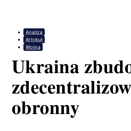
Analiza
Artykuł
Wojna
Ukraina zbud
zdecentralizow
obronny