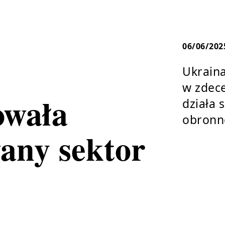
06/06/202
Ukraina
w zdece
owała
działa 
obronn
any sektor