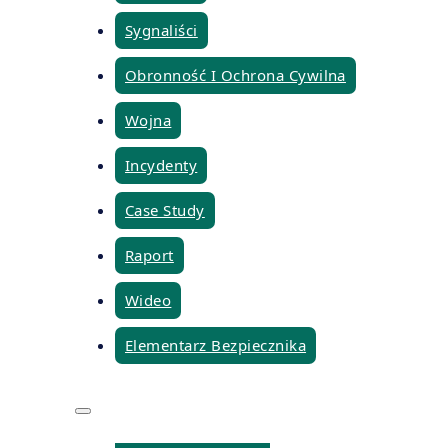
Sygnaliści
Obronność I Ochrona Cywilna
Wojna
Incydenty
Case Study
Raport
Wideo
Elementarz Bezpiecznika