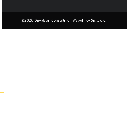
©2026 Davidson Consulting i Wspólnicy Sp. z o.o.