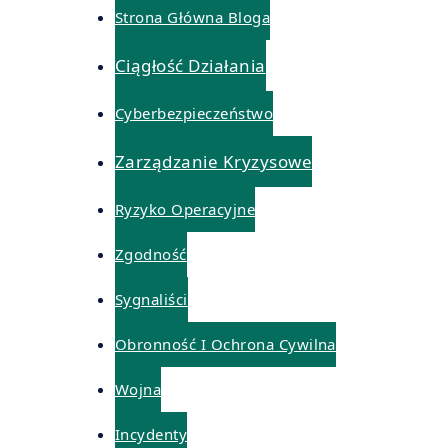
Strona Główna Bloga
Ciągłość Działania
Cyberbezpieczeństwo
Zarządzanie Kryzysowe
Ryzyko Operacyjne
Zgodność
Sygnaliści
Obronność I Ochrona Cywilna
Wojna
Incydenty