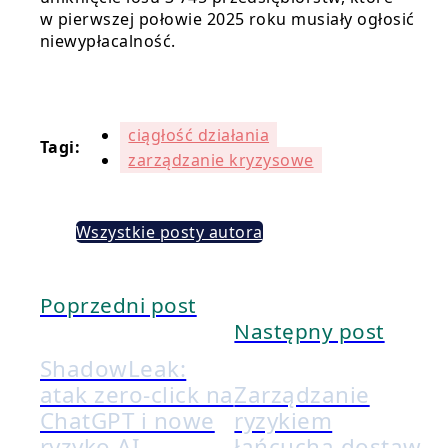
w pierwszej połowie 2025 roku musiały ogłosić
niewypłacalność.
ciągłość działania
Tagi:
zarządzanie kryzysowe
Wszystkie posty autora
Poprzedni post
Następny post
ShadowLeak:
atak zero‐​click na
Zarządzanie
ChatGPT i nowe
ryzykiem
ryzyko AI
łańcucha dostaw